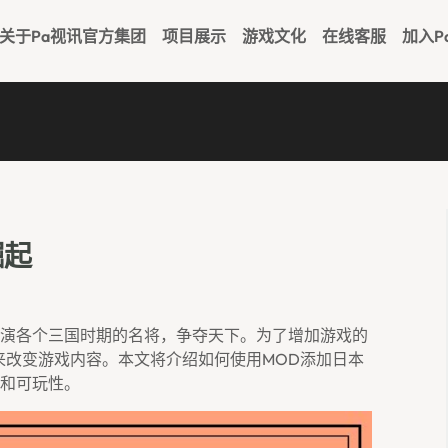
关于pa视讯官方集团
项目展示
游戏文化
在线客服
加入p
崛起
演各个三国时期的名将，争夺天下。为了增加游戏的
来改变游戏内容。本文将介绍如何使用MOD添加日本
和可玩性。