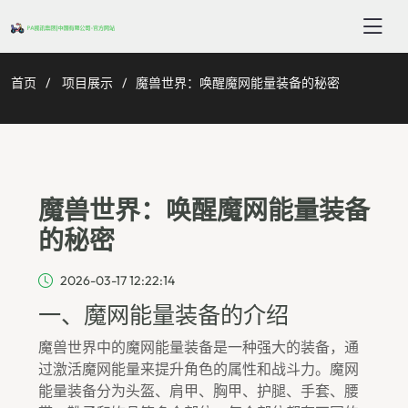
首页
项目展示
魔兽世界：唤醒魔网能量装备的秘密
魔兽世界：唤醒魔网能量装备
的秘密
2026-03-17 12:22:14
一、魔网能量装备的介绍
魔兽世界中的魔网能量装备是一种强大的装备，通
过激活魔网能量来提升角色的属性和战斗力。魔网
能量装备分为头盔、肩甲、胸甲、护腿、手套、腰