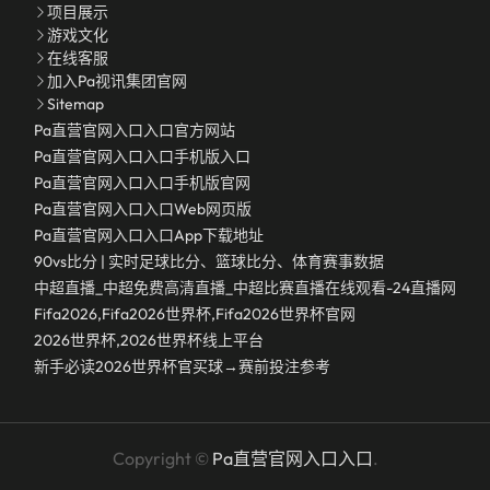
项目展示
游戏文化
在线客服
加入pa视讯集团官网
Sitemap
Pa直营官网入口入口官方网站
Pa直营官网入口入口手机版入口
Pa直营官网入口入口手机版官网
Pa直营官网入口入口Web网页版
Pa直营官网入口入口app下载地址
90vs比分 | 实时足球比分、篮球比分、体育赛事数据
中超直播_中超免费高清直播_中超比赛直播在线观看-24直播网
Fifa2026,fifa2026世界杯,fifa2026世界杯官网
2026世界杯,2026世界杯线上平台
新手必读2026世界杯官买球→赛前投注参考
Copyright ©
Pa直营官网入口入口
.