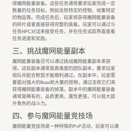
得魔网能量装备。这些任务通常要求玩家完成一定
数量的任务目标，例如击败特定的怪物、收集特定
的物品等。完成任务后，玩家将获得魔网能量装备
的碎片或者直接获得完整的装备。玩家可以通过与
任务NPC对话来接受任务，并在任务追踪界面查看
任务进度和奖励。
三、挑战魔网能量副本
魔网能量装备还可以通过挑战魔网能量副本来获
得。这些副本通常是高难度的团队副本，要求玩家
组队并配合默契才能顺利通过。在副本中，玩家需
要面对强大的boss和大量的怪物，通过击败它们来
获得魔网能量装备的掉落。副本中的魔网能量装备
通常是稀有的，品质更高，属性更强，可以极大提
升角色的战斗力。
四、参与魔网能量竞技场
魔网能量竞技场是一种特殊的PvP活动，玩家可以通