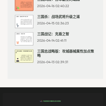
2026-04-16 02:40:22
三国杀：战场武将升级之道
2026-04-15 02:36:23
三国战记：克盾之智
2026-04-14 02:41:11
三国志战略版：攻城器械属性加点策
略
2026-04-13 02:39:31