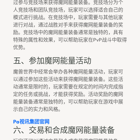
过参与竞技场来获得魔网能量装备。竞技场分为个
人竞技场和团队竞技场，玩家可以选择适合自己的
模式进行挑战。在竞技场中，玩家需要与其他玩家
进行对战，通过战胜对手来获得魔网能量装备的奖
励。竞技场中的魔网能量装备通常是独特的，具有
特殊的属性和效果，可以帮助玩家在PvP战斗中取得
优势。
五、参加魔网能量活动
魔兽世界中经常会举办各种魔网能量活动，玩家可
以通过参加这些活动来获得魔网能量装备。这些活
动通常是限时的，玩家需要在规定的时间内完成指
定的任务或挑战，才能获得奖励。活动奖励的魔网
能量装备通常是独特的，可以帮助玩家在游戏中展
示自己的实力和风格。
Pa视讯集团官网
六、交易和合成魔网能量装备