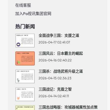
在线客服
加入pa视讯集团官网
热门新闻
全面战争三国：支援之道
2026-04-17 02:41:07
三国风云：日本霸主的崛起
2026-04-16 02:40:22
三国杀：战场武将升级之道
2026-04-15 02:36:23
三国战记：克盾之智
2026-04-14 02:41:11
三国志战略版：攻城器械属性加点策