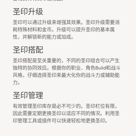
圣印升级
圣印可以通过升级来增强其效果。圣印升级需要消
耗特殊材料和金币。升级可以提升圣印的基本属
性，并解锁新的能力或加成。
圣印搭配
圣印搭配是至关重要的，不同的圣印组合可以产生
独特的协同效应。根据你的职业、角色build和战斗
风格，仔细选择圣印来最大化你的战斗力或辅助能
力。
圣印管理
有效管理圣印库存是必不可少的。圣印栏位有限，
因此需要定期更换圣印以适应不同的情况。利用圣
印管理工具或插件可以快速轻松地更换圣印。